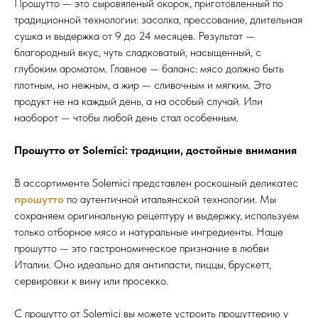
Прошутто — это сыровяленый окорок, приготовленный по
традиционной технологии: засолка, прессование, длительная
сушка и выдержка от 9 до 24 месяцев. Результат —
благородный вкус, чуть сладковатый, насыщенный, с
глубоким ароматом. Главное — баланс: мясо должно быть
плотным, но нежным, а жир — сливочным и мягким. Это
продукт не на каждый день, а на особый случай. Или
наоборот — чтобы любой день стал особенным.
Прошутто от Solemici: традиции, достойные внимания
В ассортименте Solemici представлен роскошный деликатес
прошутто
по аутентичной итальянской технологии. Мы
сохраняем оригинальную рецептуру и выдержку, используем
только отборное мясо и натуральные ингредиенты. Наше
прошутто — это гастрономическое признание в любви
Италии. Оно идеально для антипасти, пиццы, брускетт,
сервировки к вину или просекко.
С прошутто от Solemici вы можете устроить прошуттерию у