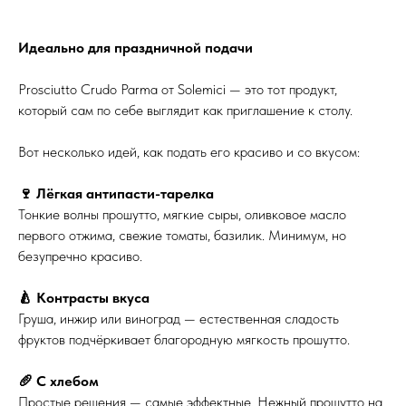
Идеально для праздничной подачи
Prosciutto Crudo Parma от Solemici — это тот продукт,
который сам по себе выглядит как приглашение к столу.
Вот несколько идей, как подать его красиво и со вкусом:
🍷 Лёгкая антипасти-тарелка
Тонкие волны прошутто, мягкие сыры, оливковое масло
первого отжима, свежие томаты, базилик. Минимум, но
безупречно красиво.
🍐 Контрасты вкуса
Груша, инжир или виноград — естественная сладость
фруктов подчёркивает благородную мягкость прошутто.
🥖 С хлебом
Простые решения — самые эффектные. Нежный прошутто на