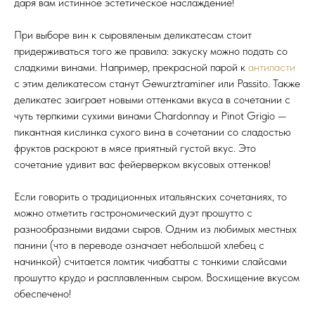
даря вам истинное эстетическое наслаждение!
При выборе вин к сыровяленым деликатесам стоит
придерживаться того же правила: закуску можно подать со
сладкими винами. Например, прекрасной парой к
антипасти
с этим деликатесом станут Gewurztraminer или Passito. Также
деликатес заиграет новыми оттенками вкуса в сочетании с
чуть терпкими сухими винами Chardonnay и Pinot Grigio —
пикантная кислинка сухого вина в сочетании со сладостью
фруктов раскроют в мясе приятный густой вкус. Это
сочетание удивит вас фейерверком вкусовых оттенков!
Если говорить о традиционных итальянских сочетаниях, то
можно отметить гастрономический дуэт прошутто с
разнообразными видами сыров. Одним из любимых местных
панини (что в переводе означает небольшой хлебец с
начинкой) считается ломтик чиабатты с тонкими слайсами
прошутто крудо и расплавленным сыром. Восхищение вкусом
обеспечено!