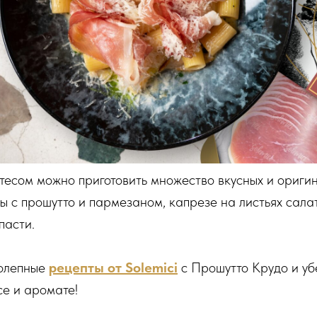
тесом можно приготовить множество вкусных и оригин
ты с прошутто и пармезаном, капрезе на листьях сал
пасти.
колепные
рецепты от Solemici
с Прошутто Крудо и убе
е и аромате!