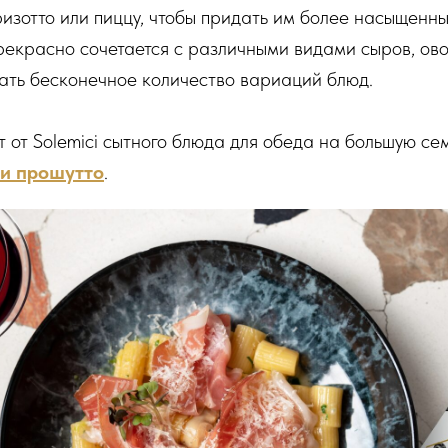
 ризотто или пиццу, чтобы придать им более насыщенны
екрасно сочетается с различными видами сыров, ов
дать бесконечное количество вариаций блюд.
 от Solemici сытного блюда для обеда на большую се
и прошутто
.