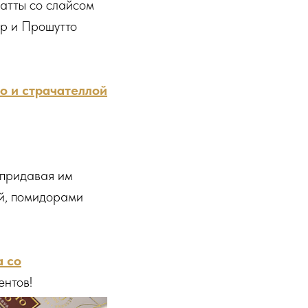
атты со слайсом
ыр и Прошутто
то и страчателлой
 придавая им
ой, помидорами
 со
ентов!