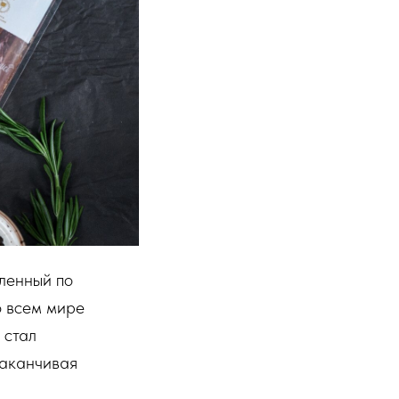
вленный по
о всем мире
 стал
заканчивая