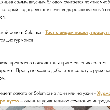
ьянцев самым вкусным блюдом считается ломтик чиаб
 который подогревают в печи, ведь расплавленный с
ся.
кий рецепт Solemici -
Тост с яйцом пашот, прошут
тоящих гурманов!
кже прекрасно подходит для приготовления салатов,
аромат. Прошутто можно добавить к салату с руккол
ом.
цепт салата от Solemici на ланч или на ужин -
Хурма
прошутто
– оцените удивительное сочетание ингреди