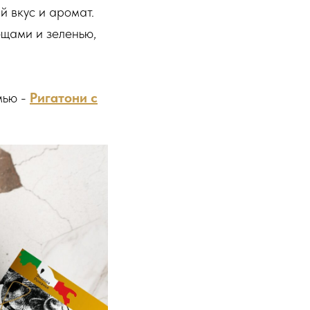
й вкус и аромат.
ощами и зеленью,
мью -
Ригатони с