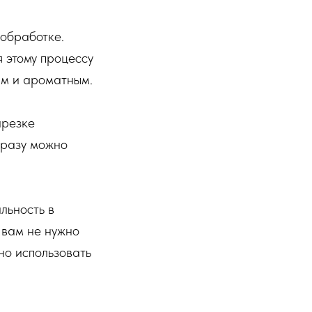
 обработке.
 этому процессу
ым и ароматным.
арезке
сразу можно
льность в
о вам не нужно
жно использовать