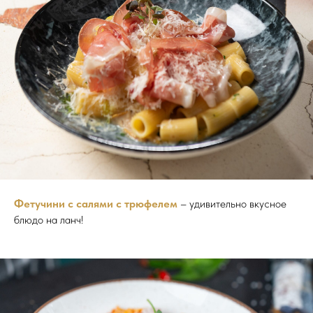
Фетучини с салями с трюфелем
– удивительно вкусное
блюдо на ланч!