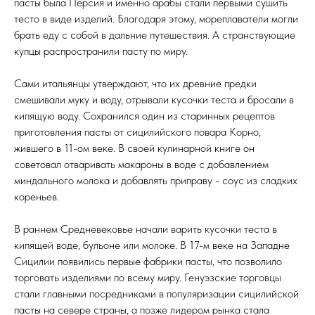
пасты была Персия и именно арабы стали первыми сушить
тесто в виде изделий. Благодаря этому, мореплаватели могли
брать еду с собой в дальние путешествия. А странствующие
купцы распространили пасту по миру.
Сами итальянцы утверждают, что их древние предки
смешивали муку и воду, отрывали кусочки теста и бросали в
кипящую воду. Сохранился один из старинных рецептов
приготовления пасты от сицилийского повара Корно,
жившего в 11-ом веке. В своей кулинарной книге он
советовал отваривать макароны в воде с добавлением
миндального молока и добавлять приправу - соус из сладких
кореньев.
В раннем Средневековье начали варить кусочки теста в
кипящей воде, бульоне или молоке. В 17-м веке на Западне
Сицилии появились первые фабрики пасты, что позволило
торговать изделиями по всему миру. Генуэзские торговцы
стали главными посредниками в популяризации сицилийской
пасты на севере страны, а позже лидером рынка стала