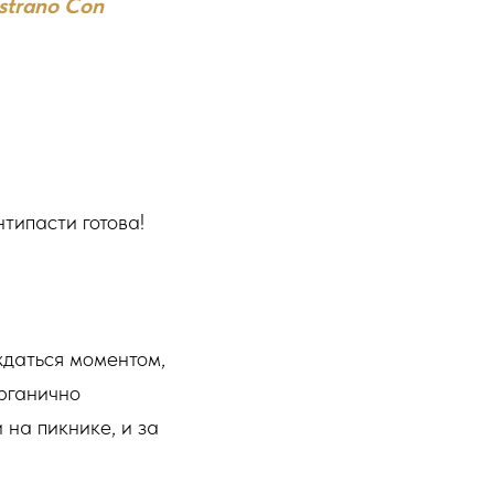
strano Con
типасти готова!
ждаться моментом,
органично
 на пикнике, и за