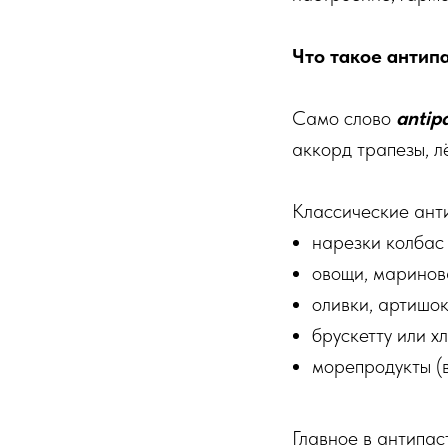
Что такое антип
Само слово
antip
аккорд трапезы, л
Классические анти
нарезки колбас 
овощи, маринов
оливки, артишок
брускетту или х
морепродукты (
Главное в антипа