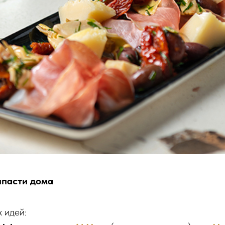
ипасти дома
 идей: