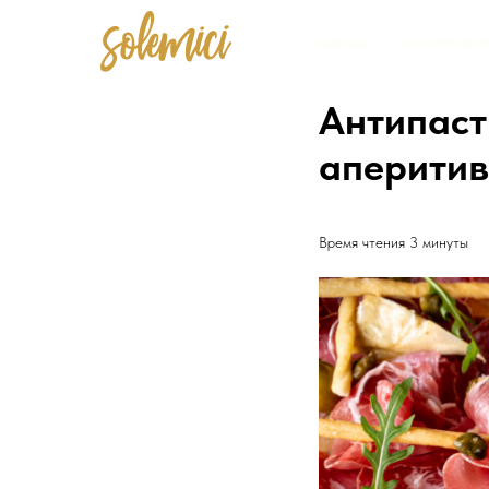
ГЛАВНАЯ
АССОРТИМЕН
Антипаст
аперити
Время чтения 3 минуты