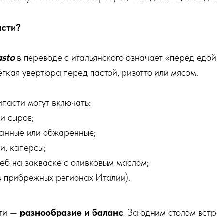
асти?
asto
в переводе с итальянского означает «перед едой
ёгкая увертюра перед пастой, ризотто или мясом.
пасти могут включать:
и сыров;
анные или обжаренные;
и, каперсы;
леб на закваске с оливковым маслом;
в прибрежных регионах Италии).
сти —
разнообразие и баланс
. За одним столом вст