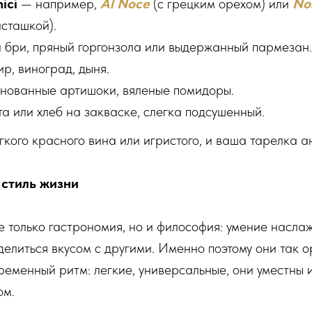
ici
— например,
Al Noce
(с грецким орехом) или
No
сташкой).
 бри, пряный горгонзола или выдержанный пармезан.
р, виноград, дыня.
ованные артишоки, вяленые помидоры.
а или хлеб на закваске, слегка подсушенный.
гкого красного вина или игристого, и ваша тарелка ан
 стиль жизни
е только гастрономия, но и философия: умение насла
 делиться вкусом с другими. Именно поэтому они так 
ременный ритм: легкие, универсальные, они уместны и
ом.