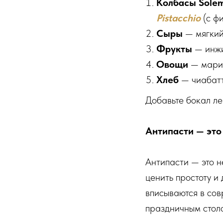
Колбасы Solem
Pistacchio
(с фи
Сыры
— мягкий
Фрукты
— инжи
Овощи
— марин
Хлеб
— чиабатт
Добавьте бокал ле
Антипасти — это
Антипасти — это н
ценить простоту и
вписываются в сов
праздничным стол